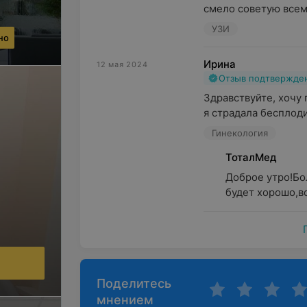
смело советую все
УЗИ
но
Ирина
12 мая 2024
Отзыв подтвержде
Здравствуйте, хочу 
я страдала бесплоди
Гинекология
ТоталМед
Доброе утро!Бол
будет хорошо,вс
Поделитесь
мнением