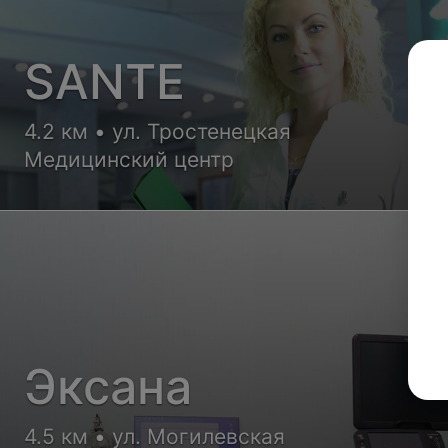
SANTE
4.2 км • ул. Тростенецкая
Медицинский центр
Эксана
4.5 км • ул. Могилевская