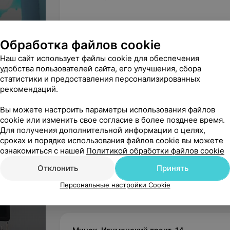
В «Тоталмед» всегда с особым внимание
беременность, а также к женщинам, кото
плановый осмотр и консультацию.
Обработка файлов cookie
Район
Наш сайт использует файлы cookie для обеспечения
Если вы чувствуете постоянную жажду, с
удобства пользователей сайта, его улучшения, сбора
мочеиспускание стало учащенным, в орга
Микрорайон
статистики и предоставления персонализированных
кальция, вам необходимо обратиться к 
рекомендаций.
проведут осмотр, назначат необходимое
лечение.
Вы можете настроить параметры использования файлов
Цены
cookie или изменить свое согласие в более позднее время.
Лабораторная диагностика.
Пройти обс
Для получения дополнительной информации о целях,
Консультация
Повторная
путем, в том числе инфекции, можно бы
сроках и порядке использования файлов cookie вы можете
акушера-
консультация
ознакомиться с нашей
методы: ПЦР, микроскопия, бактериолог
Политикой обработки файлов cookie
гинеколога с
акушера-
осмотром
гинеколога,
Отклонить
Принять
УЗИ.
Безболезненная и полностью безопа
назначение
Цена по запросу
Цена по запросу
состояние внутренних органов, обнаруж
лечения
Персональные настройки Cookie
В медицинском центре «Тоталмед» можно
органов брюшной полости (печень, же