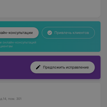
ря, забрюшинного пространства;
 маточные трубы с допплерографией);
ных бугорков с допплерографией;
лайн-консультации
Привлечь клиентов
лимфоузлами;
ги онлайн-консультаций
циентам
Предложить исправление
м аппарате PHILIPS, благодаря которому врач
а.
ают врачи I квалификационной категории с 20-
д.14, пом. 301
 Специалисты всегда готовы выслушать и оказать