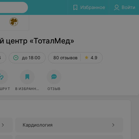
Избранное
Войти
Сообщить об ошибке
й центр «ТоталМед»
4
до 18:00
80 отзывов
4.9
ШРУТ
В ИЗБРАННОЕ
ОТЗЫВ
Кардиология