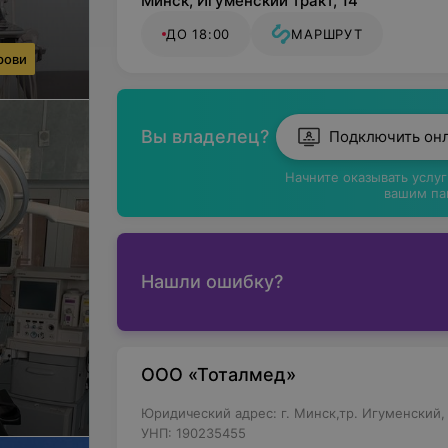
Минск, Игуменский тракт, 14
сосуды с допплерографией);
ДО 18:00
МАРШРУТ
почек, надпочечников, мочевого пузы
рови
органов малого таза (матка, яичники,
предстательной железы, яичек, семен
Вы владелец?
Подключить он
молочных желез с периферическими 
Начните оказывать услу
щитовидной железы;
вашим па
брахеоцефальных сосудов;
суставов.
Нашли ошибку?
Исследование проводится на современно
получает изображение высокого качеств
Врачи
ООО «Тоталмед»
В медицинском центре «Тоталмед» работ
Юридический адрес: г. Минск,тр. Игуменский, 
летним и более опытом в своей области.
УНП: 190235455
профессиональную помощь.